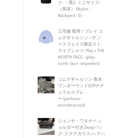
ク-・黒S-ミニサイズ-
（馬革） (Nylon -
Backpack-S)
三宅健 着用！プレイ コ
ムデギャルソン × ザ ノ
ースフェイス限定スト
ライプシャツ-Play × THE
NORTH FACE- (play-
north-face-stripeshirt)
コムデギャルソン 香水
ワンダーウッドEDPナチ
ュラルスプレ
ー (parfums-
wonderwood)
ジュンヤ・ワタナベ シ
ョルダー付き2wayバッ
グ-ステアガラス×ヘアハ