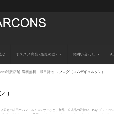
選ぶ
オススメ商品-最短発送-
お問い合わせ
Ab
arcons通販店舗-送料無料・即日発送-
>
ブログ（コムデギャルソン）
ン）
店舗-。青山店限定の吉田カバン・ルイスレザーなど、新品・公式品の取扱い。Play(プレ