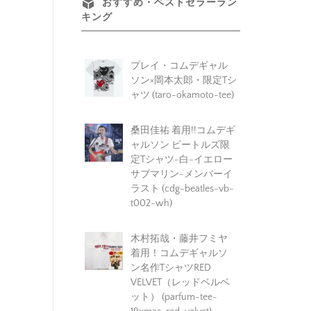
おすすめ・ベストセラーラン
キング
プレイ・コムデギャル
ソン×岡本太郎・限定Tシ
ャツ (taro-okamoto-tee)
桑田佳祐 着用!!コムデギ
ャルソン ビートルズ限
定Tシャツ-白-イエロー
サブマリン-メンバーイ
ラスト (cdg-beatles-vb-
t002-wh)
木村拓哉・藤井フミヤ
着用！コムデギャルソ
ン名作TシャツRED
VELVET（レッドベルベ
ット） (parfum-tee-