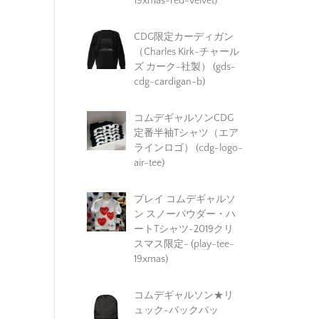
19xmas-red-velvet)
CDG限定カーディガン
（Charles Kirk-チャール
ズ カーク-社製） (gds-
cdg-cardigan-b)
コムデギャルソンCDG
定番半袖Tシャツ（エア
ラインロゴ） (cdg-logo-
air-tee)
プレイ コムデギャルソ
ン スノーパウダー・ハ
ートTシャツ-2019クリ
スマス限定- (play-tee-
19xmas)
コムデギャルソン★リ
ュック-バックパッ