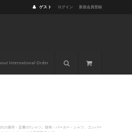
ゲスト
ログイン
新規会員登録
out International Order
イ)やCDGの新作・定番のTシャツ。財布・パーカー・シャツ、コンバー