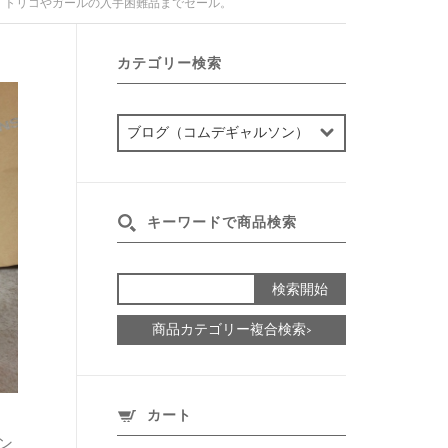
、トリコやガールの入手困難品までセール。
カテゴリー検索
カ
テ
ゴ
リ
ー
キーワードで商品検索
検
索
商品カテゴリー複合検索>
カート
メン