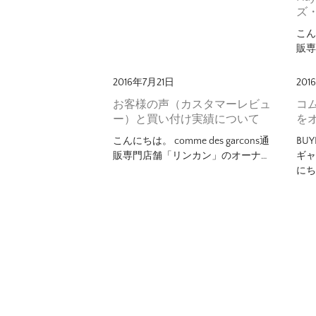
ズ
こんに
販専
2016年7月21日
201
お客様の声（カスタマーレビュ
コ
ー）と買い付け実績について
を
こんにちは。 comme des garcons通
BU
販専門店舗「リンカン」のオーナ…
ギャ
にち