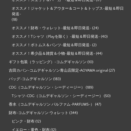
オススメ！スエット＆パーカー-最短＆即日発送-
(17)
オススメ！ジャケット＆アウター＆コート＆トップス-最短＆即日
発送-
(18)
オススメ！財布・ウォレット-最短＆即日発送-
(24)
オススメ！Tシャツ（Playを除く）-最短＆即日発送-
(40)
オススメ！ボトムス＆パンツ-最短＆即日発送-
(2)
オススメ！希少品＆雑貨＆小物-最短＆即日発送-
(44)
ギフト包装（ラッピング）-コムデギャルソン
(10)
吉田カバン-コムデギャルソン青山店限定‐AOYAMA original
(27)
バッグ-コムデギャルソン
(183)
CDG（コムデギャルソン・シーディージー）
(189)
Tシャツ-CDG（コムデギャルソン・シーディージー）
(50)
香水（コムデギャルソン パルファム-PARFUMS-）
(47)
財布-コムデギャルソン ウォレット
(344)
ピンク・財布
(12)
イエロー・黄色・財布
(12)