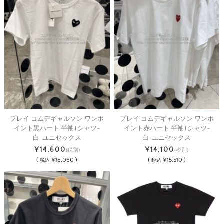
プレイ コムデギャルソン ワンポ
プレイ コムデギャルソン ワンポ
イント黒ハート 半袖Tシャツ-
イント赤ハート 半袖Tシャツ-
白-ユニセックス
白-ユニセックス
¥14,600
¥14,100
(税別)
(税別)
(
¥16,060 )
(
¥15,510 )
税込
税込