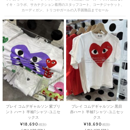
イキ・コラボ、サカナクション着用のスタッフコート、コーチジャケット、
カーディガン、トリコやガールの入手困難品までセール
プレイ コムデギャルソン 紫プリ
プレイ コムデギャルソン 黒目
ント ハート 半袖Tシャツ-ユニセ
赤ハート 半袖Tシャツ-ユニセッ
ックス
クス
¥18,690
¥18,690
(税別)
(税別)