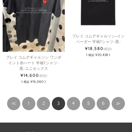
プレイ コムデギャルソン×イン
ベーダー 半袖Tシャツ-黒-
¥18,580
(税別)
(
¥20,438 )
税込
プレイ コムデギャルソン ワンポ
イント赤ハート 半袖Tシャツ-
黒-ユニセックス
¥14,600
(税別)
(
¥16,060 )
税込
≪
1
2
3
4
5
6
≫