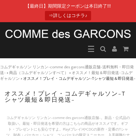
【最終日】期間限定クーポンは本日終了!!!
⇒詳しくはコチラ♪
コムデギャルソン リンカン-comme des garcons通販店舗-送料無料・即日発
送-
>
商品（コムデギャルソンすべて）
>
オススメ！最短＆即日発送-コムデ
ギャルソン
>
オススメ！プレイ・コムデギャルソン-Tシャツ最短＆即日発送-
オススメ！プレイ・コムデギャルソン-T
シャツ最短＆即日発送-
コムデギャルソン リンカン-comme des garcons通販店舗-。新品・公式品の
取扱い。最短・即日発送を希望の方はこちらの商品がオススメです。ギフ
ト・プレゼントにも安心ですよ。Play(プレイ)やCDGの新作・定番のTシャ
ツ。財布・パーカー・シャツ、コンバースの限定スニーカー、入手困難なナ