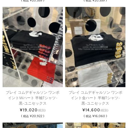
(
¥20,559 )
(
¥20,559 )
税込
税込
プレイ コムデギャルソン ワンポ
プレイ コムデギャルソン ワンポ
イントWハート 半袖Tシャツ-
イント金ハート 半袖Tシャツ-
黒-ユニセックス
黒-ユニセックス
¥19,020
¥14,600
(税別)
(税別)
(
¥20,922 )
(
¥16,060 )
税込
税込