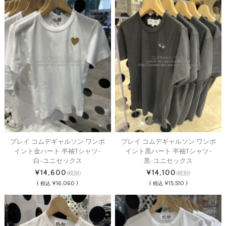
プレイ コムデギャルソン ワンポ
プレイ コムデギャルソン ワンポ
イント金ハート 半袖Tシャツ-
イント黒ハート 半袖Tシャツ-
白-ユニセックス
黒-ユニセックス
¥14,600
¥14,100
(税別)
(税別)
(
¥16,060 )
(
¥15,510 )
税込
税込