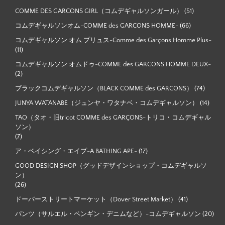
COMME DES GARCONS GIRL（コムデギャルソンガール）
(51)
コムデギャルソンオム-COMME des GARCONS HOMME-
(66)
コムデギャルソン オム プリュス-Comme des Garçons Homme Plus-
(11)
コムデギャルソン オムドゥ-COMME des GARCONS HOMME DEUX-
(2)
ブラックコムデギャルソン（BLACK COMME des GARCONS）
(74)
JUNYA WATANABE（ジュンヤ・ワタナベ・コムデギャルソン）
(14)
TAO（タオ・旧tricot COMME des GARÇONS-トリコ・コムデギャル
ソン）
(7)
ア・ベイシング・エイプ-A BATHING APE-
(17)
GOOD DESIGN SHOP（グッドデザインショップ・コムデギャルソ
ン）
(26)
ドーバーストリートマーケット（Dover Street Market）
(41)
パンツ（サルエル・ペンギン・デニムなど）-コムデギャルソン
(20)