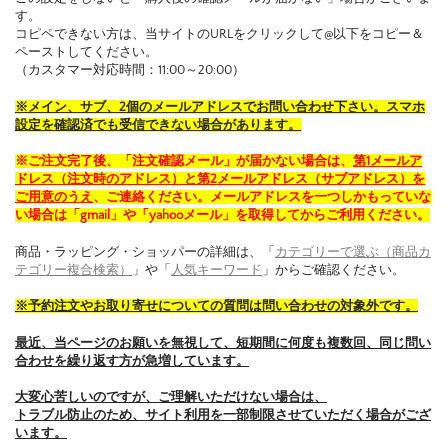
す。
コピペできない方は、当サイトのURLをクリックして@以下をコピー＆
ペーストしてください。
（カスタマー対応時間：11:00～20:00）
※メイン、サブ、2個のメールアドレスでお問い合わせ下さい。スマホ
設定を確認済でも受信できない場合があります。
※ご注文完了後、「注文確認メール」が届かない場合は、
第1メールア
ドレス（注文時のアドレス）と第2メールアドレス（サブアドレス）を
ご用意のうえ
、ご連絡ください。メールアドレスを一つしかもっていな
い場合は「gmail」や「yahooメール」を取得してからご利用ください。
商品・ラッピング・ショッパーの詳細は、「
カテゴリーで選ぶ（商品カ
テゴリー複合検索）
」や「
人気キーワード
」からご確認ください。
※予約注文やお取り寄せについての質問は問い合わせの対象外です。
最近、当ページのお願いを無視して、短期間に何度も複数回、同じ問い
合わせを繰り返す方が急増しています。
大変心苦しいのですが、ご理解いただけない場合は、
トラブル防止のため、サイト利用を一部制限させていただく場合がござ
います。