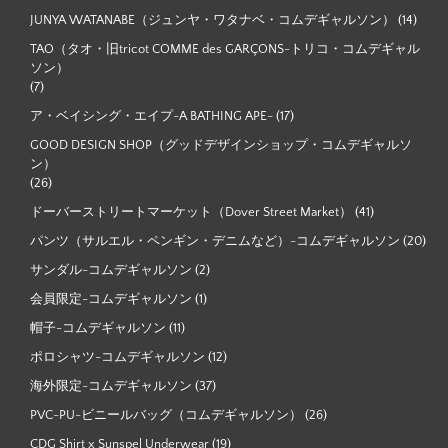
JUNYA WATANABE（ジュンヤ・ワタナベ・コムデギャルソン）
(14)
TAO（タオ・旧tricot COMME des GARÇONS-トリコ・コムデギャル
ソン）
(7)
ア・ベイシング・エイプ-A BATHING APE-
(17)
GOOD DESIGN SHOP（グッドデザインショップ・コムデギャルソ
ン）
(26)
ドーバーストリートマーケット（Dover Street Market）
(41)
パンツ（サルエル・ペンギン・デニムなど）-コムデギャルソン
(20)
サンダル-コムデギャルソン
(2)
会員限定-コムデギャルソン
(1)
帽子-コムデギャルソン
(11)
ポロシャツ-コムデギャルソン
(12)
海外限定-コムデギャルソン
(37)
PVC-PU-ビニールバッグ（コムデギャルソン）
(26)
CDG Shirt x Sunspel Underwear
(19)