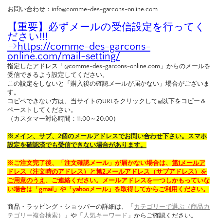
お問い合わせ：info@comme-des-garcons-online.com
【重要】必ずメールの受信設定を行ってく
ださい!!!
⇒
https://comme-des-garcons-
online.com/mail-setting/
指定したアドレス「@comme-des-garcons-online.com」からのメールを
受信できるよう設定してください。
この設定をしないと「購入後の確認メールが届かない」場合がございま
す。
コピペできない方は、当サイトのURLをクリックして@以下をコピー＆
ペーストしてください。
（カスタマー対応時間：11:00～20:00）
※メイン、サブ、2個のメールアドレスでお問い合わせ下さい。スマホ
設定を確認済でも受信できない場合があります。
※ご注文完了後、「注文確認メール」が届かない場合は、
第1メールア
ドレス（注文時のアドレス）と第2メールアドレス（サブアドレス）を
ご用意のうえ
、ご連絡ください。メールアドレスを一つしかもっていな
い場合は「gmail」や「yahooメール」を取得してからご利用ください。
商品・ラッピング・ショッパーの詳細は、「
カテゴリーで選ぶ（商品カ
テゴリー複合検索）
」や「
人気キーワード
」からご確認ください。