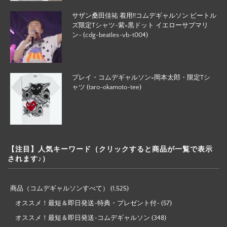
サザン桑田佳祐 着用!!コムデギャルソン ビートル
ズ限定Tシャツ-紫×黒ドット イエローサブマリ
ン- (cdg-beatles-vb-t004)
プレイ・コムデギャルソン×岡本太郎・限定Tシ
ャツ (taro-okamoto-tee)
【注目】人気キーワード（クリックすると商品が一覧で表示
されます♪）
商品（コムデギャルソンすべて）
(1,525)
オススメ！最短＆即日発送-特典・プレゼント付-
(57)
オススメ！最短＆即日発送-コムデギャルソン
(348)