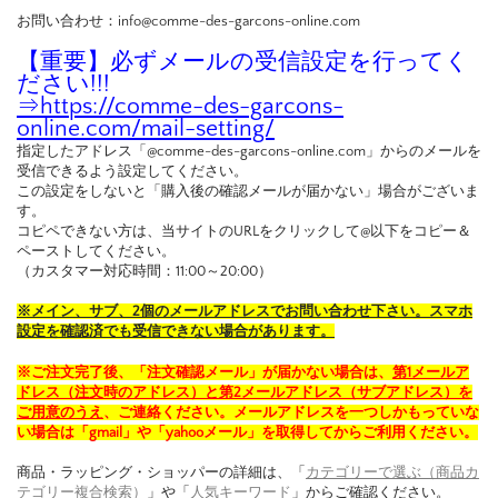
お問い合わせ：info@comme-des-garcons-online.com
【重要】必ずメールの受信設定を行ってく
ださい!!!
⇒
https://comme-des-garcons-
online.com/mail-setting/
指定したアドレス「@comme-des-garcons-online.com」からのメールを
受信できるよう設定してください。
この設定をしないと「購入後の確認メールが届かない」場合がございま
す。
コピペできない方は、当サイトのURLをクリックして@以下をコピー＆
ペーストしてください。
（カスタマー対応時間：11:00～20:00）
※メイン、サブ、2個のメールアドレスでお問い合わせ下さい。スマホ
設定を確認済でも受信できない場合があります。
※ご注文完了後、「注文確認メール」が届かない場合は、
第1メールア
ドレス（注文時のアドレス）と第2メールアドレス（サブアドレス）を
ご用意のうえ
、ご連絡ください。メールアドレスを一つしかもっていな
い場合は「gmail」や「yahooメール」を取得してからご利用ください。
商品・ラッピング・ショッパーの詳細は、「
カテゴリーで選ぶ（商品カ
テゴリー複合検索）
」や「
人気キーワード
」からご確認ください。