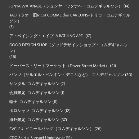
JUNYA WATANABE（ジュンヤ・ワタナベ・コムデギャルソン）
(14)
TAO（タオ・旧tricot COMME des GARÇONS-トリコ・コムデギャル
ソン）
(7)
ア・ベイシング・エイプ-A BATHING APE-
(17)
GOOD DESIGN SHOP（グッドデザインショップ・コムデギャルソ
ン）
(26)
ドーバーストリートマーケット（Dover Street Market）
(41)
パンツ（サルエル・ペンギン・デニムなど）-コムデギャルソン
(20)
サンダル-コムデギャルソン
(2)
会員限定-コムデギャルソン
(1)
帽子-コムデギャルソン
(11)
ポロシャツ-コムデギャルソン
(12)
海外限定-コムデギャルソン
(37)
PVC-PU-ビニールバッグ（コムデギャルソン）
(26)
CDG Shirt x Sunspel Underwear
(19)