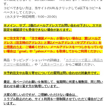
す。
コピペできない方は、当サイトのURLをクリックして@以下をコピー＆
ペーストしてください。
（カスタマー対応時間：11:00～20:00）
※メイン、サブ、2個のメールアドレスでお問い合わせ下さい。スマホ
設定を確認済でも受信できない場合があります。
※ご注文完了後、「注文確認メール」が届かない場合は、
第1メールア
ドレス（注文時のアドレス）と第2メールアドレス（サブアドレス）を
ご用意のうえ
、ご連絡ください。メールアドレスを一つしかもっていな
い場合は「gmail」や「yahooメール」を取得してからご利用ください。
商品・ラッピング・ショッパーの詳細は、「
カテゴリーで選ぶ（商品カ
テゴリー複合検索）
」や「
人気キーワード
」からご確認ください。
※予約注文やお取り寄せについての質問は問い合わせの対象外です。
最近、当ページのお願いを無視して、短期間に何度も複数回、同じ問い
合わせを繰り返す方が急増しています。
大変心苦しいのですが、ご理解いただけない場合は、
トラブル防止のため、サイト利用を一部制限させていただく場合がござ
います。