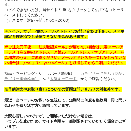
す。
コピペできない方は、当サイトのURLをクリックして@以下をコピー＆
ペーストしてください。
（カスタマー対応時間：11:00～20:00）
※メイン、サブ、2個のメールアドレスでお問い合わせ下さい。スマホ
設定を確認済でも受信できない場合があります。
※ご注文完了後、「注文確認メール」が届かない場合は、
第1メールア
ドレス（注文時のアドレス）と第2メールアドレス（サブアドレス）を
ご用意のうえ
、ご連絡ください。メールアドレスを一つしかもっていな
い場合は「gmail」や「yahooメール」を取得してからご利用ください。
商品・ラッピング・ショッパーの詳細は、「
カテゴリーで選ぶ（商品カ
テゴリー複合検索）
」や「
人気キーワード
」からご確認ください。
※予約注文やお取り寄せについての質問は問い合わせの対象外です。
最近、当ページのお願いを無視して、短期間に何度も複数回、同じ問い
合わせを繰り返す方が急増しています。
大変心苦しいのですが、ご理解いただけない場合は、
トラブル防止のため、サイト利用を一部制限させていただく場合がござ
います。