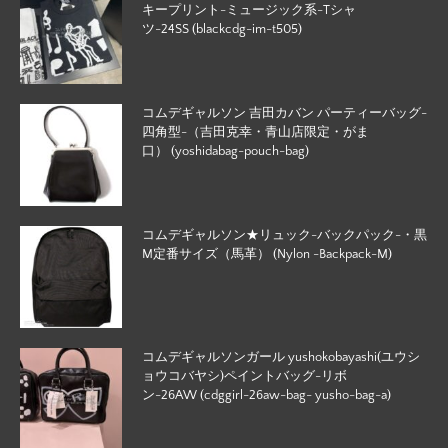
キープリント-ミュージック系-Tシャ
ツ-24SS (blackcdg-im-t505)
コムデギャルソン 吉田カバン パーティーバッグ-
四角型-（吉田克幸・青山店限定・がま
口） (yoshidabag-pouch-bag)
コムデギャルソン★リュック-バックパック-・黒
M定番サイズ（馬革） (Nylon -Backpack-M)
コムデギャルソンガール yushokobayashi(ユウシ
ョウコバヤシ)ペイントバッグ-リボ
ン-26AW (cdggirl-26aw-bag- yusho-bag-a)