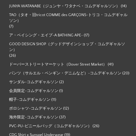
JUNYA WATANABE（ジュンヤ・ワタナベ・コムデギャルソン）
(14)
TAO（タオ・旧tricot COMME des GARÇONS-トリコ・コムデギャル
ソン）
(7)
ア・ベイシング・エイプ-A BATHING APE-
(17)
GOOD DESIGN SHOP（グッドデザインショップ・コムデギャルソ
ン）
(26)
ドーバーストリートマーケット（Dover Street Market）
(41)
パンツ（サルエル・ペンギン・デニムなど）-コムデギャルソン
(20)
サンダル-コムデギャルソン
(2)
会員限定-コムデギャルソン
(1)
帽子-コムデギャルソン
(11)
ポロシャツ-コムデギャルソン
(12)
海外限定-コムデギャルソン
(37)
PVC-PU-ビニールバッグ（コムデギャルソン）
(26)
CDG Shirt x Sunspel Underwear
(19)