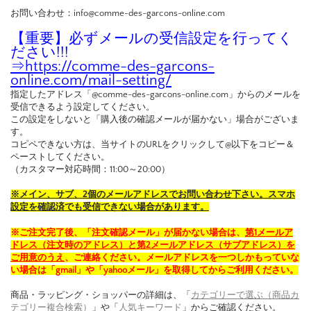
お問い合わせ：info@comme-des-garcons-online.com
【重要】必ずメールの受信設定を行ってく
ださい!!!
⇒
https://comme-des-garcons-
online.com/mail-setting/
指定したアドレス「@comme-des-garcons-online.com」からのメールを
受信できるよう設定してください。
この設定をしないと「購入後の確認メールが届かない」場合がございま
す。
コピペできない方は、当サイトのURLをクリックして@以下をコピー＆
ペーストしてください。
（カスタマー対応時間：11:00～20:00）
※メイン、サブ、2個のメールアドレスでお問い合わせ下さい。スマホ
設定を確認済でも受信できない場合があります。
※ご注文完了後、「注文確認メール」が届かない場合は、
第1メールア
ドレス（注文時のアドレス）と第2メールアドレス（サブアドレス）を
ご用意のうえ
、ご連絡ください。メールアドレスを一つしかもっていな
い場合は「gmail」や「yahooメール」を取得してからご利用ください。
商品・ラッピング・ショッパーの詳細は、「
カテゴリーで選ぶ（商品カ
テゴリー複合検索）
」や「
人気キーワード
」からご確認ください。