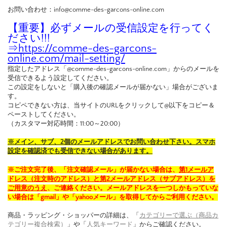
お問い合わせ：info@comme-des-garcons-online.com
【重要】必ずメールの受信設定を行ってく
ださい!!!
⇒
https://comme-des-garcons-
online.com/mail-setting/
指定したアドレス「@comme-des-garcons-online.com」からのメールを
受信できるよう設定してください。
この設定をしないと「購入後の確認メールが届かない」場合がございま
す。
コピペできない方は、当サイトのURLをクリックして@以下をコピー＆
ペーストしてください。
（カスタマー対応時間：11:00～20:00）
※メイン、サブ、2個のメールアドレスでお問い合わせ下さい。スマホ
設定を確認済でも受信できない場合があります。
※ご注文完了後、「注文確認メール」が届かない場合は、
第1メールア
ドレス（注文時のアドレス）と第2メールアドレス（サブアドレス）を
ご用意のうえ
、ご連絡ください。メールアドレスを一つしかもっていな
い場合は「gmail」や「yahooメール」を取得してからご利用ください。
商品・ラッピング・ショッパーの詳細は、「
カテゴリーで選ぶ（商品カ
テゴリー複合検索）
」や「
人気キーワード
」からご確認ください。