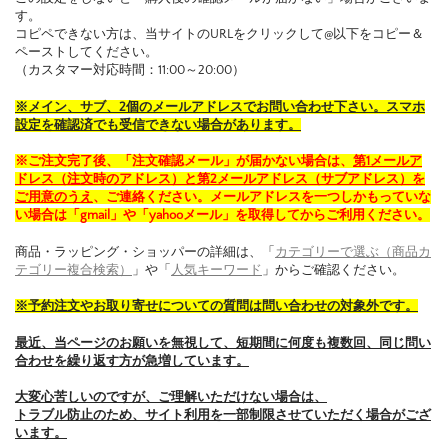
す。
コピペできない方は、当サイトのURLをクリックして@以下をコピー＆
ペーストしてください。
（カスタマー対応時間：11:00～20:00）
※メイン、サブ、2個のメールアドレスでお問い合わせ下さい。スマホ
設定を確認済でも受信できない場合があります。
※ご注文完了後、「注文確認メール」が届かない場合は、
第1メールア
ドレス（注文時のアドレス）と第2メールアドレス（サブアドレス）を
ご用意のうえ
、ご連絡ください。メールアドレスを一つしかもっていな
い場合は「gmail」や「yahooメール」を取得してからご利用ください。
商品・ラッピング・ショッパーの詳細は、「
カテゴリーで選ぶ（商品カ
テゴリー複合検索）
」や「
人気キーワード
」からご確認ください。
※予約注文やお取り寄せについての質問は問い合わせの対象外です。
最近、当ページのお願いを無視して、短期間に何度も複数回、同じ問い
合わせを繰り返す方が急増しています。
大変心苦しいのですが、ご理解いただけない場合は、
トラブル防止のため、サイト利用を一部制限させていただく場合がござ
います。