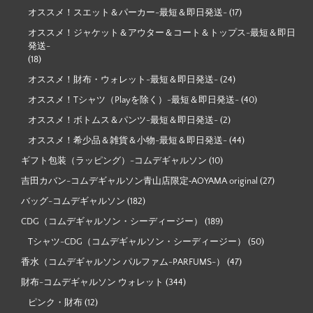
オススメ！スエット＆パーカー-最短＆即日発送-
(17)
オススメ！ジャケット＆アウター＆コート＆トップス-最短＆即日
発送-
(18)
オススメ！財布・ウォレット-最短＆即日発送-
(24)
オススメ！Tシャツ（Playを除く）-最短＆即日発送-
(40)
オススメ！ボトムス＆パンツ-最短＆即日発送-
(2)
オススメ！希少品＆雑貨＆小物-最短＆即日発送-
(44)
ギフト包装（ラッピング）-コムデギャルソン
(10)
吉田カバン-コムデギャルソン青山店限定‐AOYAMA original
(27)
バッグ-コムデギャルソン
(182)
CDG（コムデギャルソン・シーディージー）
(189)
Tシャツ-CDG（コムデギャルソン・シーディージー）
(50)
香水（コムデギャルソン パルファム-PARFUMS-）
(47)
財布-コムデギャルソン ウォレット
(344)
ピンク・財布
(12)