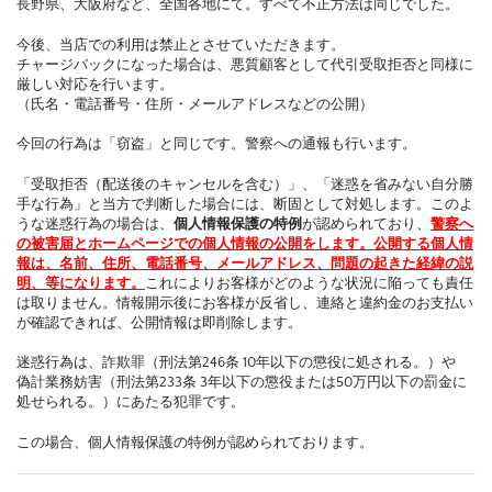
長野県、大阪府など、全国各地にて。すべて不正方法は同じでした。
今後、当店での利用は禁止とさせていただきます。
チャージバックになった場合は、悪質顧客として代引受取拒否と同様に
厳しい対応を行います。
（氏名・電話番号・住所・メールアドレスなどの公開）
今回の行為は「窃盗」と同じです。警察への通報も行います。
「受取拒否（配送後のキャンセルを含む）」、「迷惑を省みない自分勝
手な行為」と当方で判断した場合には、断固として対処します。このよ
うな迷惑行為の場合は、
個人情報保護の特例
が認められており、
警察へ
の被害届とホームページでの個人情報の公開をします。公開する個人情
報は、名前、住所、電話番号、メールアドレス、問題の起きた経緯の説
明、等になります。
これによりお客様がどのような状況に陥っても責任
は取りません。情報開示後にお客様が反省し、連絡と違約金のお支払い
が確認できれば、公開情報は即削除します。
迷惑行為は、詐欺罪（刑法第246条 10年以下の懲役に処される。）や
偽計業務妨害（刑法第233条 3年以下の懲役または50万円以下の罰金に
処せられる。）にあたる犯罪です。
この場合、個人情報保護の特例が認められております。