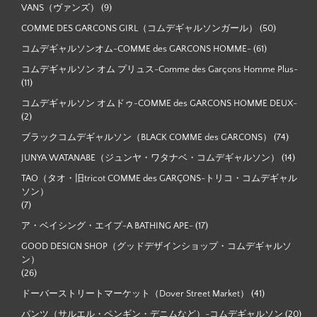
VANS（ヴァンズ）
(9)
COMME DES GARCONS GIRL（コムデギャルソンガール）
(50)
コムデギャルソンオム-COMME des GARCONS HOMME-
(61)
コムデギャルソン オム プリュス-Comme des Garçons Homme Plus-
(11)
コムデギャルソン オムドゥ-COMME des GARCONS HOMME DEUX-
(2)
ブラックコムデギャルソン（BLACK COMME des GARCONS）
(74)
JUNYA WATANABE（ジュンヤ・ワタナベ・コムデギャルソン）
(14)
TAO（タオ・旧tricot COMME des GARÇONS-トリコ・コムデギャル
ソン）
(7)
ア・ベイシング・エイプ-A BATHING APE-
(17)
GOOD DESIGN SHOP（グッドデザインショップ・コムデギャルソ
ン）
(26)
ドーバーストリートマーケット（Dover Street Market）
(41)
パンツ（サルエル・ペンギン・デニムなど）-コムデギャルソン
(20)