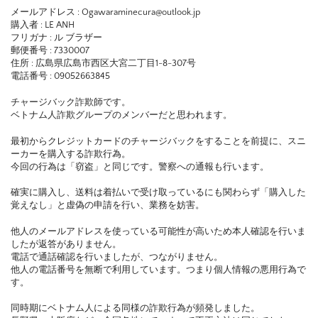
メールアドレス : Ogawaraminecura@outlook.jp
購入者 : LE ANH
フリガナ : ル ブラザー
郵便番号 : 7330007
住所 : 広島県広島市西区大宮二丁目1-8-307号
電話番号 : 09052663845
チャージバック詐欺師です。
ベトナム人詐欺グループのメンバーだと思われます。
最初からクレジットカードのチャージバックをすることを前提に、スニ
ーカーを購入する詐欺行為。
今回の行為は「窃盗」と同じです。警察への通報も行います。
確実に購入し、送料は着払いで受け取っているにも関わらず「購入した
覚えなし」と虚偽の申請を行い、業務を妨害。
他人のメールアドレスを使っている可能性が高いため本人確認を行いま
したが返答がありません。
電話で通話確認を行いましたが、つながりません。
他人の電話番号を無断で利用しています。つまり個人情報の悪用行為で
す。
同時期にベトナム人による同様の詐欺行為が頻発しました。