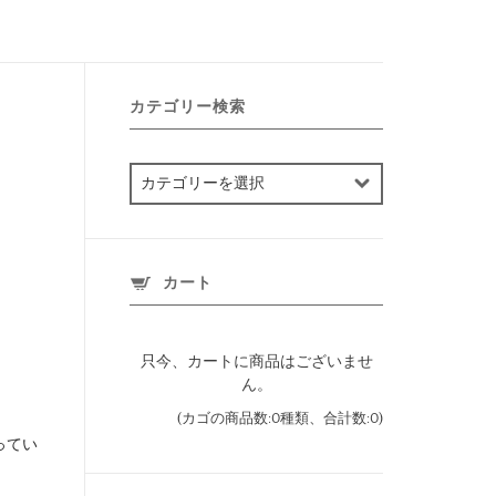
カテゴリー検索
カ
テ
ゴ
リ
ー
カート
検
索
只今、カートに商品はございませ
ん。
(カゴの商品数:0種類、合計数:0)
ってい