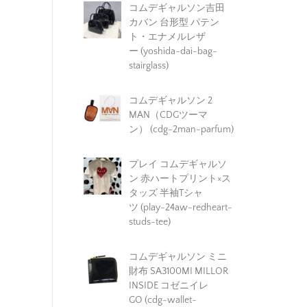
コムデギャルソン吉田
カバン 台形型 パテン
ト・エナメルレザ
ー (yoshida-dai-bag-
stairglass)
コムデギャルソン 2
MAN（CDGツーマ
ン） (cdg-2man-parfum)
プレイ コムデギャルソ
ン 赤ハートプリント×ス
タッズ 半袖Tシャ
ツ (play-24aw-redheart-
studs-tee)
コムデギャルソン ミニ
財布 SA3100MI MILLOR
INSIDE コゼニイレ
GO (cdg-wallet-