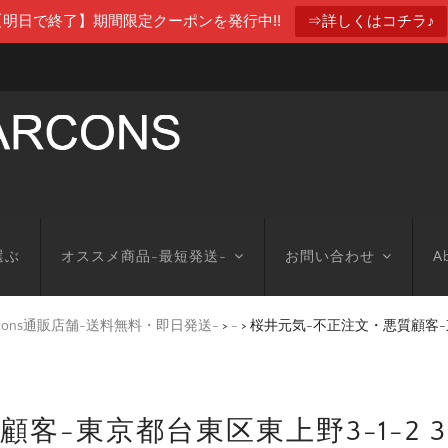
【明日で終了】期間限定クーポンを発行中!!
⇒詳しくはコチラ♪
選ぶ
オススメ商品-最短発送-
お問い合わせ
Ab
arcons通販店舗-送料無料・即日発送-
>
-
>
桜井元気-不正注文・悪質顧客-東
客-東京都台東区東上野3-1-2 