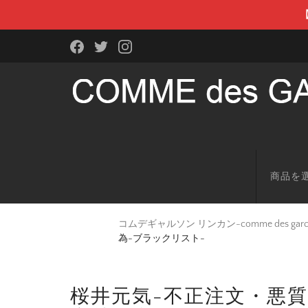
商品を
コムデギャルソン リンカン-comme des g
為-ブラックリスト-
桜井元気-不正注文・悪質顧