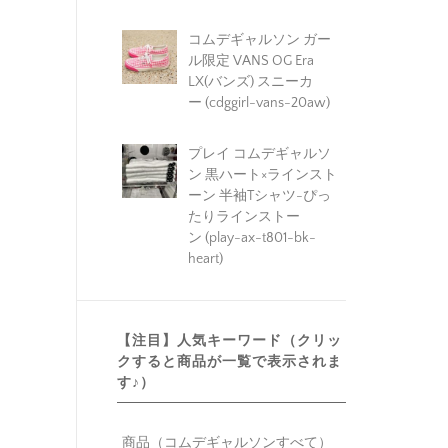
コムデギャルソン ガー
ル限定 VANS OG Era
LX(バンズ) スニーカ
ー (cdggirl-vans-20aw)
プレイ コムデギャルソ
ン 黒ハート×ラインスト
ーン 半袖Tシャツ-ぴっ
たりラインストー
ン (play-ax-t801-bk-
heart)
【注目】人気キーワード（クリッ
クすると商品が一覧で表示されま
す♪）
商品（コムデギャルソンすべて）