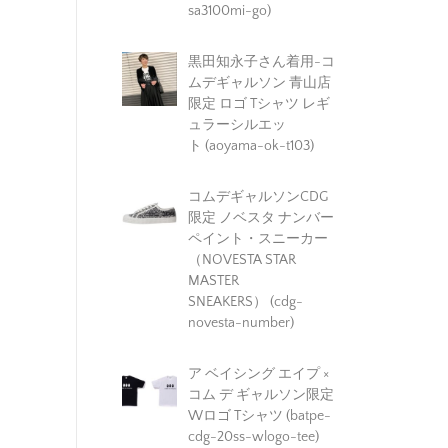
sa3100mi-go)
黒田知永子さん着用-コ
ムデギャルソン 青山店
限定 ロゴ Tシャツ レギ
ュラーシルエッ
ト (aoyama-ok-t103)
コムデギャルソンCDG
限定 ノベスタ ナンバー
ペイント・スニーカー
（NOVESTA STAR
MASTER
SNEAKERS） (cdg-
novesta-number)
ア ベイシング エイプ ×
コム デ ギャルソン限定
Wロゴ Tシャツ (batpe-
cdg-20ss-wlogo-tee)