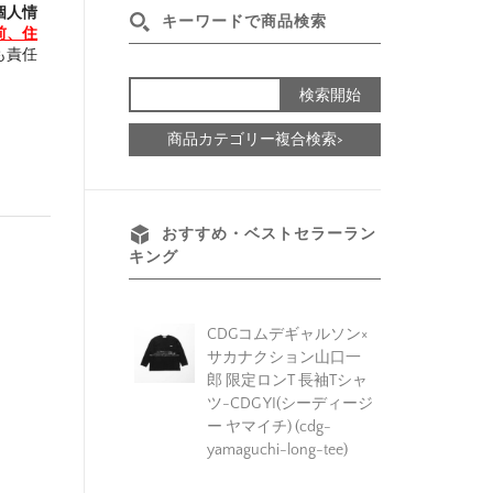
個人情
キーワードで商品検索
前、住
も責任
商品カテゴリー複合検索>
おすすめ・ベストセラーラン
キング
CDGコムデギャルソン×
サカナクション山口一
郎 限定ロンT 長袖Tシャ
ツ-CDG YI(シーディージ
ー ヤマイチ) (cdg-
yamaguchi-long-tee)