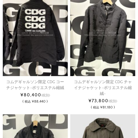
コムデギャルソン限定 CDG コー
コムデギャルソン限定 CDG チャ
チジャケット-ポリエステル縮絨
イナジャケット-ポリエステル縮
絨-
¥80,400
(税別)
¥73,800
(
¥88,440 )
(税別)
税込
(
¥81,180 )
税込