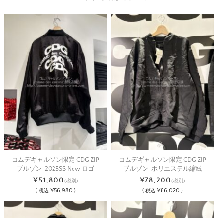
コムデギャルソン限定 CDG ZIP
コムデギャルソン限定 CDG ZIP
ブルゾン-2025SS New ロゴ
ブルゾン-ポリエステル縮絨
¥51,800
¥78,200
(税別)
(税別)
(
¥56,980 )
(
¥86,020 )
税込
税込