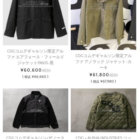
CDGコムデギャルソン限定アル
CDGコムデギャルソン限定アル
ファ エアフォース・フィールド
ファ アノラック ジャケット-カ
ジャケット1960S-黒
ーキ
¥60,600
(税別)
¥61,800
(税別)
(
¥66,660 )
税込
(
¥67,980 )
税込
CDGコムデギャルソン×ザノース
CDG × ALPHA INDUSTRIES ジッ