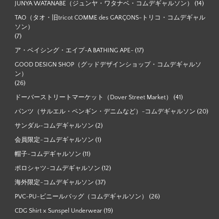
JUNYA WATANABE（ジュンヤ・ワタナベ・コムデギャルソン）
(14)
TAO（タオ・旧tricot COMME des GARÇONS-トリコ・コムデギャル
ソン）
(7)
ア・ベイシング・エイプ-A BATHING APE-
(17)
GOOD DESIGN SHOP（グッドデザインショップ・コムデギャルソ
ン）
(26)
ドーバーストリートマーケット（Dover Street Market）
(41)
パンツ（サルエル・ペンギン・デニムなど）-コムデギャルソン
(20)
サンダル-コムデギャルソン
(2)
会員限定-コムデギャルソン
(1)
帽子-コムデギャルソン
(11)
ポロシャツ-コムデギャルソン
(12)
海外限定-コムデギャルソン
(37)
PVC-PU-ビニールバッグ（コムデギャルソン）
(26)
CDG Shirt x Sunspel Underwear
(19)