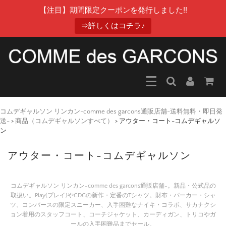
【注目】期間限定クーポンを発行しました!!
⇒詳しくはコチラ♪
コムデギャルソン リンカン-comme des garcons通販店舗-送料無料・即日発
送-
>
商品（コムデギャルソンすべて）
>
アウター・コート-コムデギャルソ
ン
アウター・コート-コムデギャルソン
コムデギャルソン リンカン-comme des garcons通販店舗-。新品・公式品の
取扱い。Play(プレイ)やCDGの新作・定番のTシャツ。財布・パーカー・シャ
ツ、コンバースの限定スニーカー、入手困難なナイキ・コラボ、サカナクシ
ョン着用のスタッフコート、コーチジャケット、カーディガン、トリコやガ
ールの入手困難品までセール。