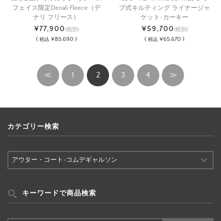
フェイス限定Denali Fleece（デ
プ式キルティング ライナージャ
ナリ フリース）
ケット-カーキー
¥77,900
¥59,700
(税別)
(税別)
(
¥85,690 )
(
¥65,670 )
税込
税込
≪
1
2
3
4
≫
カテゴリー検索
カ
テ
ゴ
リ
ー
キーワードで商品検索
検
索